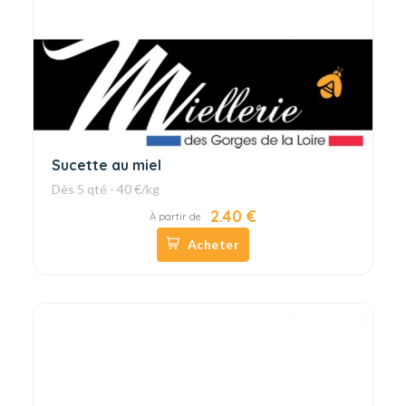
Sucette au miel
Dès 5 qté - 40 €/kg
2.40 €
À partir de
Acheter