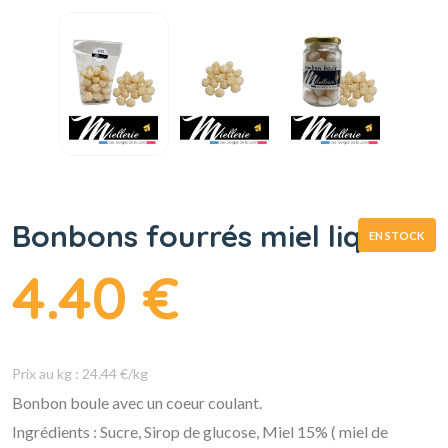
Bonbons fourrés miel liquide
EN STOCK
4.40 €
Prix au kg : 24.44 €/kg
Bonbon boule avec un coeur coulant.
Ingrédients : Sucre, Sirop de glucose, Miel 15% ( miel de