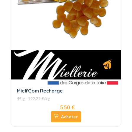
Mieli'Gom Recharge
45 g - 122.22 €/kg
5.50 €
Acheter