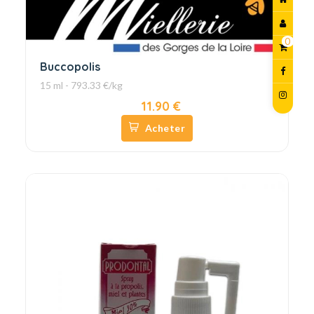
0
Buccopolis
15 ml - 793.33 €/kg
11.90 €
Acheter