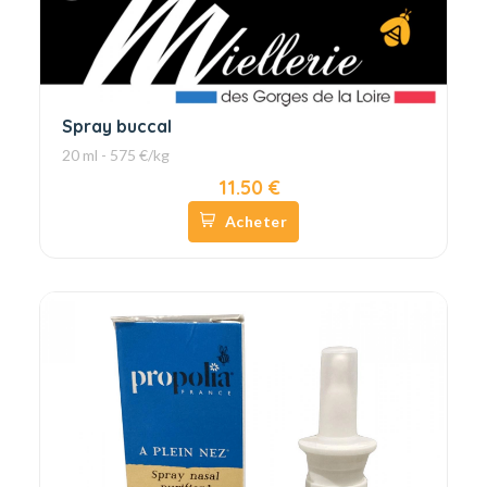
Spray buccal
20 ml - 575 €/kg
11.50 €
Acheter