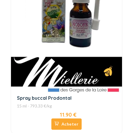
Spray buccal Prodontal
15 ml - 793.33 €/kg
11.90 €
Acheter