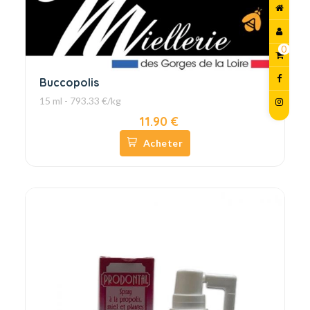
0
Buccopolis
15 ml - 793.33 €/kg
11.90 €
Acheter